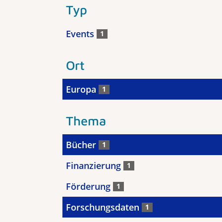
Typ
Events
1
Ort
Europa
1
Thema
Bücher
1
Finanzierung
1
Förderung
1
Forschungsdaten
1