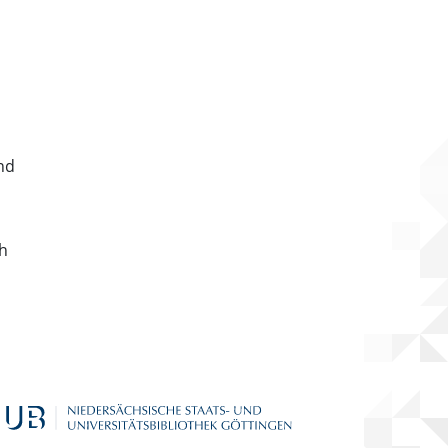
nd
ch