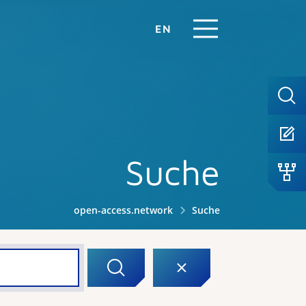
EN
Suche
open-access.network
Suche