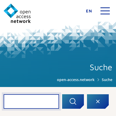
EN
Suche
open-access.network
Suche