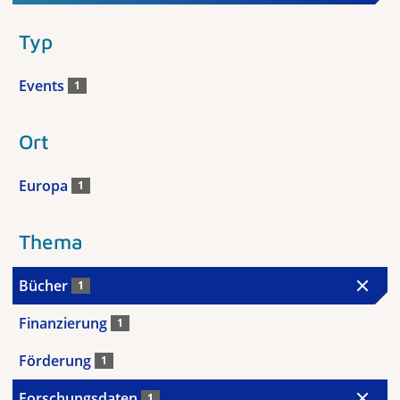
Typ
Events
1
Ort
Europa
1
Thema
Bücher
1
Finanzierung
1
Förderung
1
Forschungsdaten
1