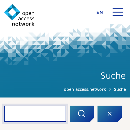
EN
Suche
open-access.network
Suche