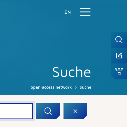
EN
Suche
open-access.network
Suche