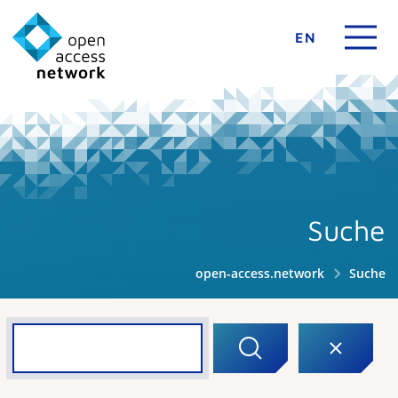
EN
Suche
open-access.network
Suche