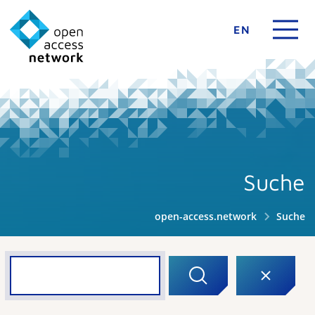
EN
Suche
open-access.network
Suche