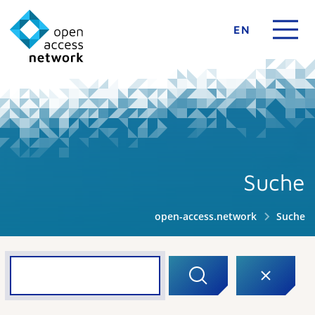
EN
Suche
open-access.network
Suche