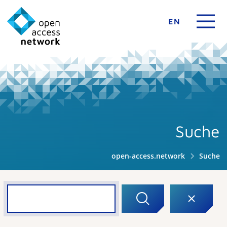
EN
Suche
open-access.network
Suche