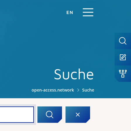
EN
Suche
open-access.network
Suche