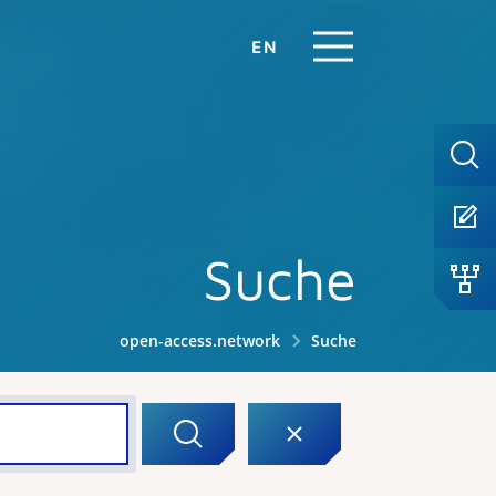
EN
Suche
open-access.network
Suche