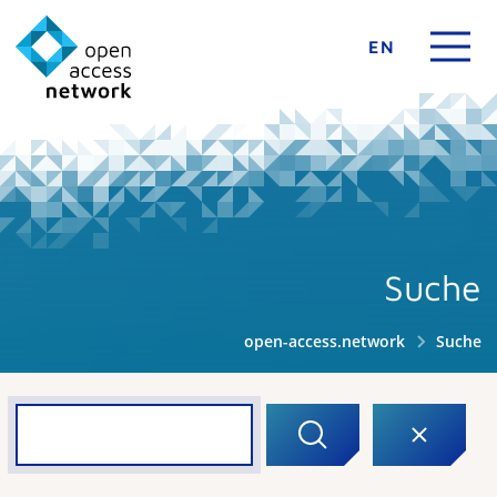
EN
Suche
open-access.network
Suche