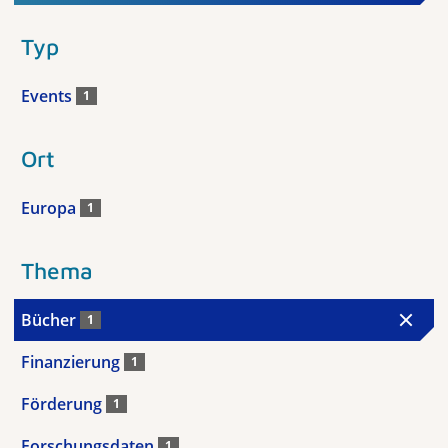
Typ
Events
1
Ort
Europa
1
Thema
Bücher
1
Finanzierung
1
Förderung
1
Forschungsdaten
1