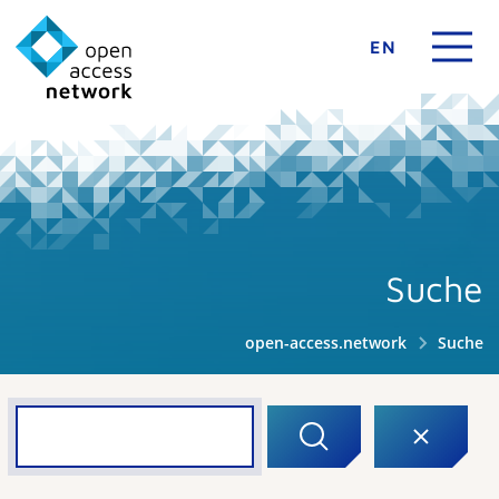
EN
Suche
open-access.network
Suche