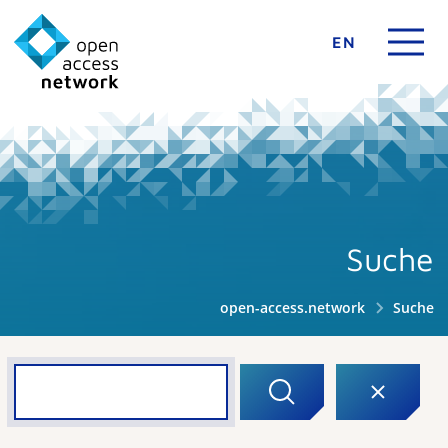
EN
Suche
open-access.network
Suche