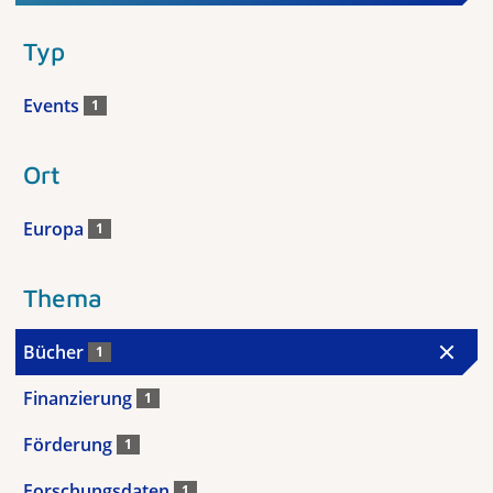
Typ
Events
1
Ort
Europa
1
Thema
Bücher
1
Finanzierung
1
Förderung
1
Forschungsdaten
1