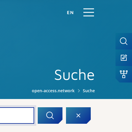
EN
Suche
open-access.network
Suche