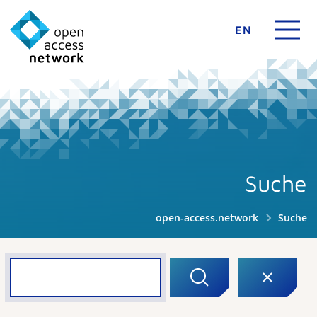
EN
Suche
open-access.network
Suche