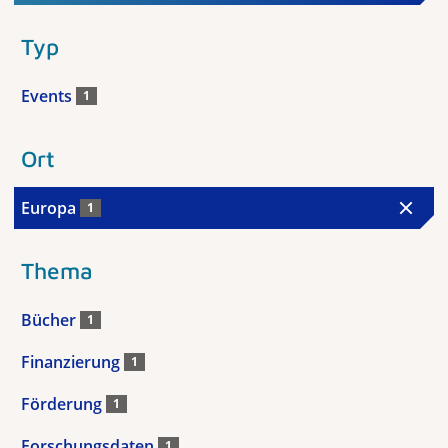
Typ
Events
1
Ort
Europa
1
Thema
Bücher
1
Finanzierung
1
Förderung
1
Forschungsdaten
1