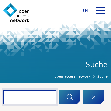
EN
Suche
open-access.network
Suche