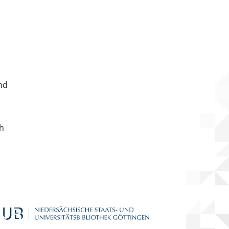
nd
ch