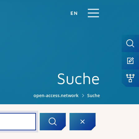
EN
Suche
open-access.network
Suche