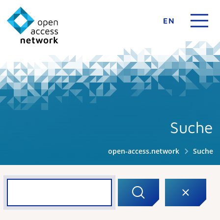
EN
Suche
open-access.network
Suche