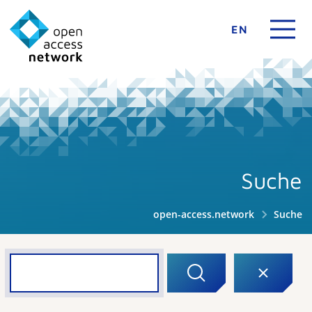
EN
Suche
open-access.network
Suche