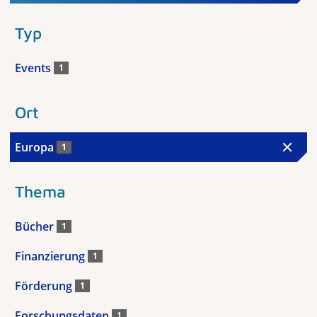
Typ
Events
1
Ort
Europa
1
Thema
Bücher
1
Finanzierung
1
Förderung
1
Forschungsdaten
1