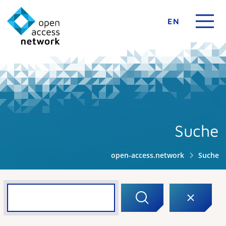
EN
Suche
open-access.network
Suche