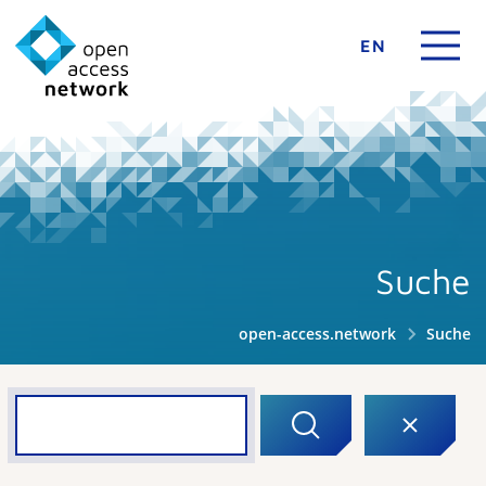
EN
Suche
open-access.network
Suche