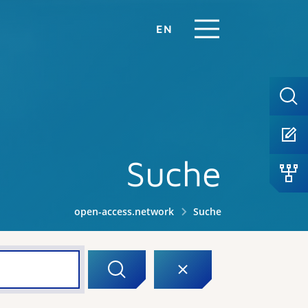
EN
Suche
open-access.network
Suche