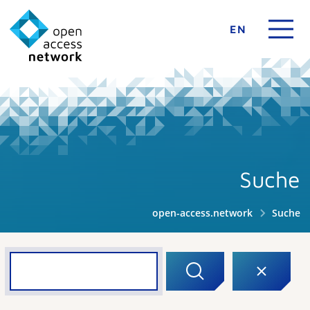
EN
Suche
open-access.network
Suche