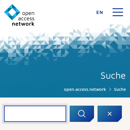
EN
Suche
open-access.network
Suche