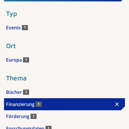
Typ
Events
1
Ort
Europa
1
Thema
Bücher
1
Finanzierung
1
Förderung
1
Forschungsdaten
1