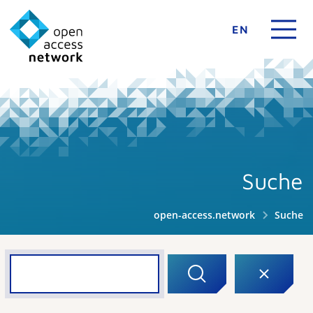
EN
Suche
open-access.network
Suche