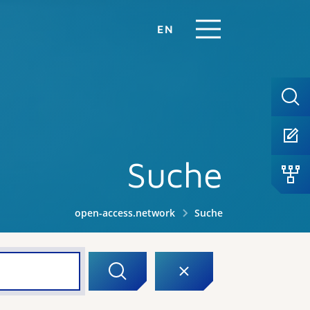
EN
Suche
open-access.network
Suche