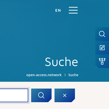
EN
Suche
open-access.network
Suche