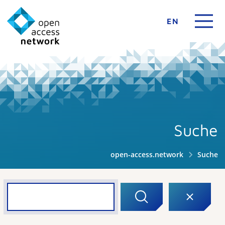
EN
Suche
open-access.network
Suche