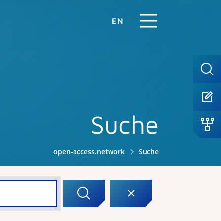
EN
Suche
open-access.network
Suche