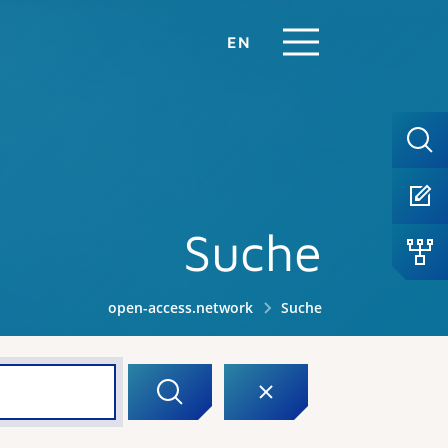
EN
Suche
open-access.network
Suche