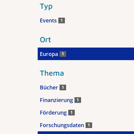
Typ
Events
1
Ort
Europa
1
Thema
Bücher
1
Finanzierung
1
Förderung
1
Forschungsdaten
1