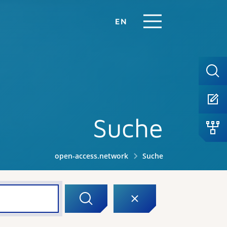
EN
Suche
open-access.network
Suche