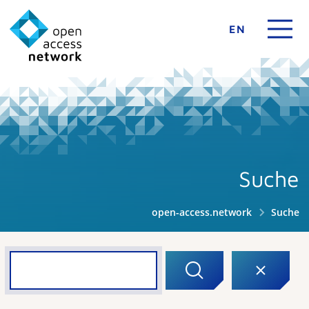
EN
Suche
open-access.network
Suche