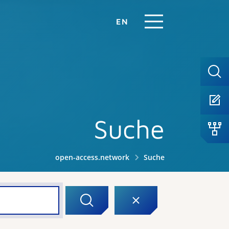
EN
Suche
open-access.network
Suche