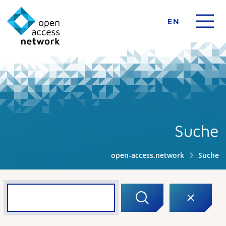
EN
Suche
open-access.network
Suche