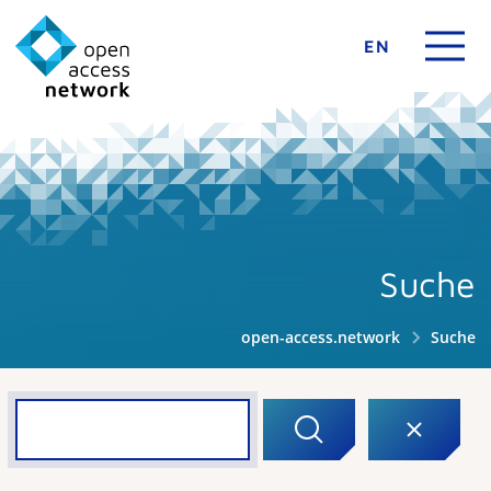
EN
Suche
open-access.network
Suche