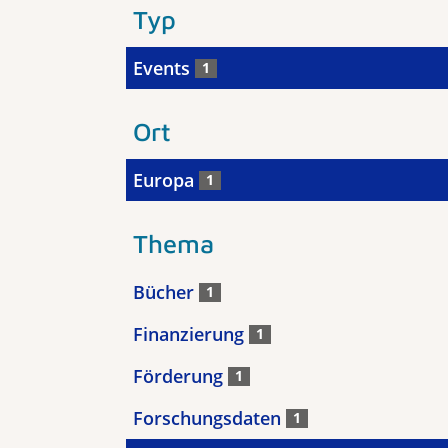
Typ
Events
1
Ort
Europa
1
Thema
Bücher
1
Finanzierung
1
Förderung
1
Forschungsdaten
1