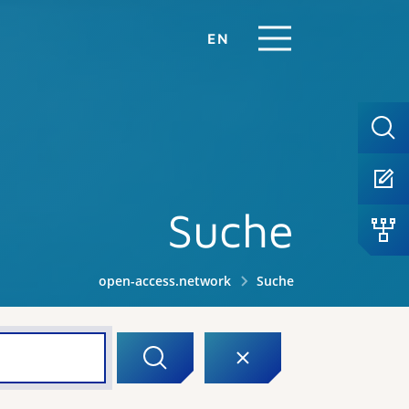
EN
Suche
open-access.network
Suche