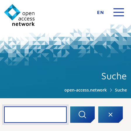
EN
Suche
open-access.network
Suche