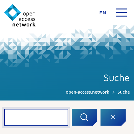
EN
Suche
open-access.network
Suche