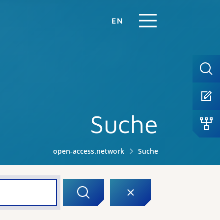
EN
Suche
open-access.network
Suche