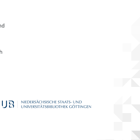
nd
ch