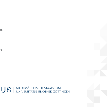
nd
ch