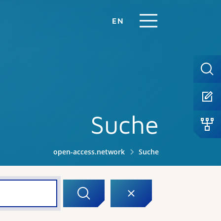
EN
Suche
open-access.network
Suche