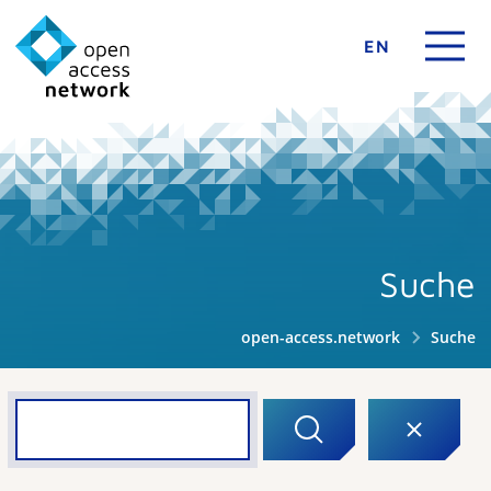
EN
Suche
open-access.network
Suche