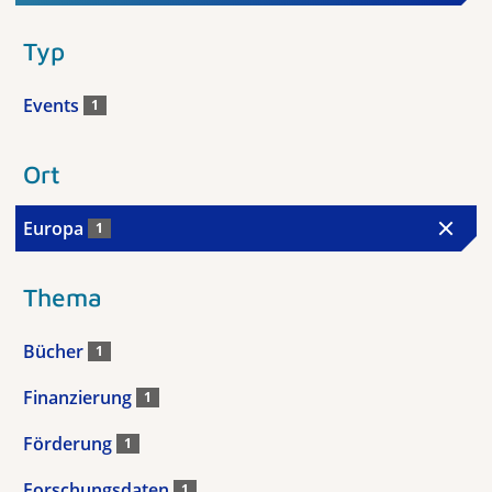
Typ
Events
1
Ort
Europa
1
Thema
Bücher
1
Finanzierung
1
Förderung
1
Forschungsdaten
1