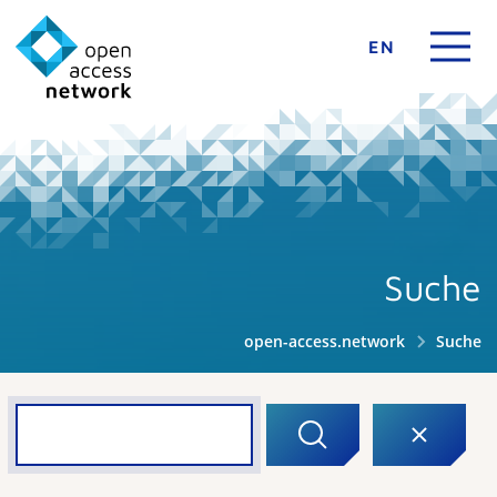
EN
Suche
open-access.network
Suche