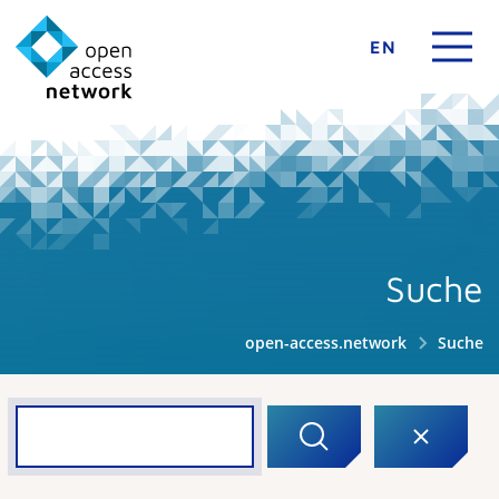
EN
Suche
open-access.network
Suche