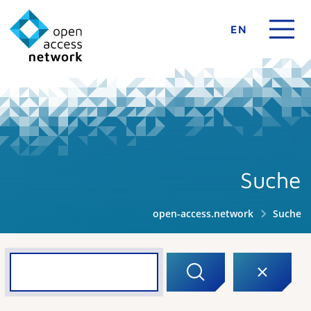
EN
Suche
open-access.network
Suche