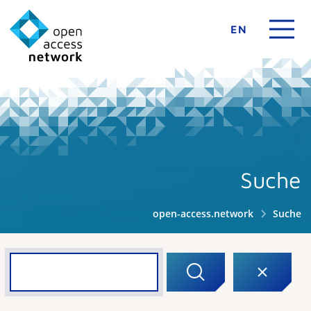
EN
Suche
open-access.network
Suche