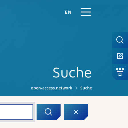
EN
Suche
open-access.network
Suche