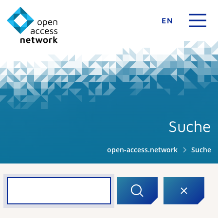
EN
Suche
open-access.network
Suche