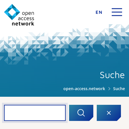
EN
Suche
open-access.network
Suche