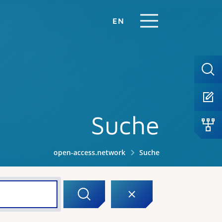
EN
Suche
open-access.network
Suche