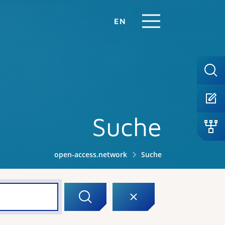
EN
Suche
open-access.network
Suche