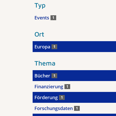
Typ
Events
1
Ort
Europa
1
Thema
Bücher
1
Finanzierung
1
Förderung
1
Forschungsdaten
1